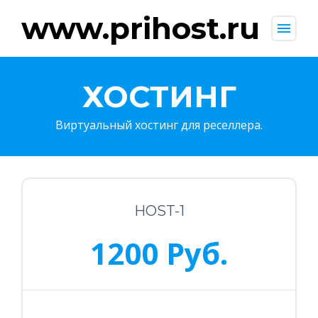
www.prihost.ru
menu
ХОСТИНГ
Виртуальный хостинг для реселлера.
HOST-1
1200 Руб.