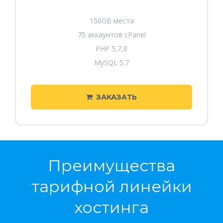
150GB места
75 аккаунтов cPanel
PHP 5,7,8
MySQL 5.7
ЗАКАЗАТЬ
Преимущества
тарифной линейки
хостинга