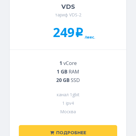
VDS
тариф VDS-2
249
i
/мес.
1
vCore
1 GB
RAM
20 GB
SSD
канал 1gbit
1 ipv4
Москва
ПОДРОБНЕЕ