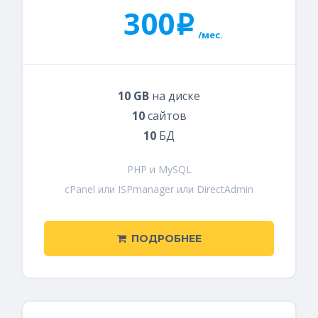
300
i
/мес.
10 GB
на диске
10
сайтов
10
БД
PHP и MySQL
cPanel или ISPmanager или DirectAdmin
ПОДРОБНЕЕ