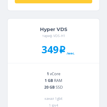
Hyper VDS
тариф VDS-H1
349
i
/мес.
1
vCore
1 GB
RAM
20 GB
SSD
канал 1gbit
1 ipv4