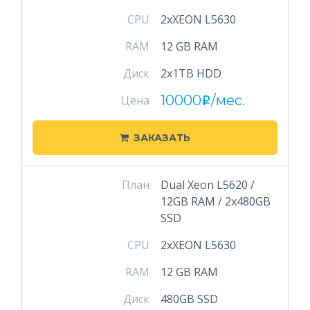
CPU
2xXEON L5630
RAM
12 GB RAM
Диск
2x1TB HDD
10000
/мес.
Цена
i
ЗАКАЗАТЬ
План
Dual Xeon L5620 /
12GB RAM / 2x480GB
SSD
CPU
2xXEON L5630
RAM
12 GB RAM
Диск
480GB SSD