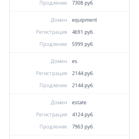
Продление
7308 руб.
Домен
equipment
Регистрация
4691 руб.
Продление
5999 руб.
Домен
es
Регистрация
2144 руб.
Продление
2144 руб.
Домен
estate
Регистрация
4124 руб.
Продление
7963 руб.