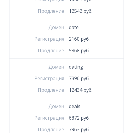
Продление
12542 руб.
Домен
date
Регистрация
2160 руб.
Продление
5868 руб.
Домен
dating
Регистрация
7396 руб.
Продление
12434 руб.
Домен
deals
Регистрация
6872 руб.
Продление
7963 руб.