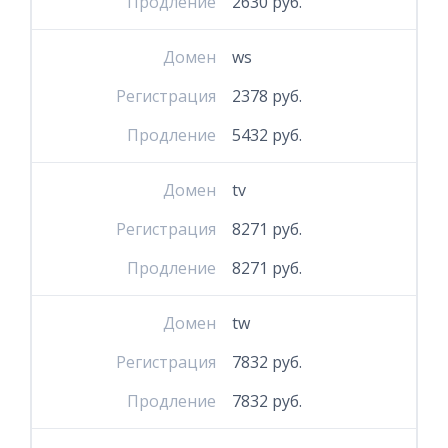
Продление
2630 руб.
Домен
ws
Регистрация
2378 руб.
Продление
5432 руб.
Домен
tv
Регистрация
8271 руб.
Продление
8271 руб.
Домен
tw
Регистрация
7832 руб.
Продление
7832 руб.