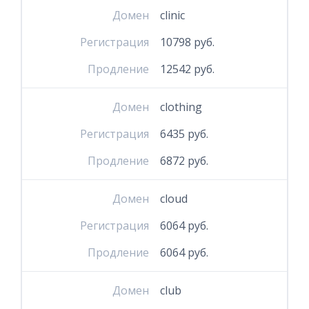
Домен
clinic
Регистрация
10798 руб.
Продление
12542 руб.
Домен
clothing
Регистрация
6435 руб.
Продление
6872 руб.
Домен
cloud
Регистрация
6064 руб.
Продление
6064 руб.
Домен
club