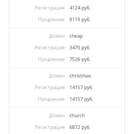
Регистрация
4124 руб.
Продление
9119 руб.
Домен
cheap
Регистрация
3470 руб.
Продление
7526 руб.
Домен
christmas
Регистрация
14157 руб.
Продление
14157 руб.
Домен
church
Регистрация
6872 руб.