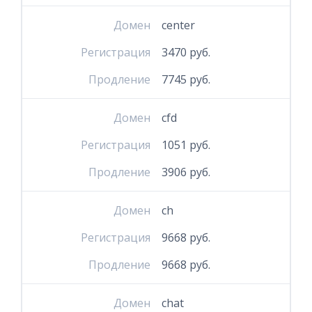
Домен
center
Регистрация
3470 руб.
Продление
7745 руб.
Домен
cfd
Регистрация
1051 руб.
Продление
3906 руб.
Домен
ch
Регистрация
9668 руб.
Продление
9668 руб.
Домен
chat