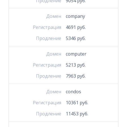
Продление
9054 руб.
Домен
company
Регистрация
4691 руб.
Продление
5346 руб.
Домен
computer
Регистрация
5213 руб.
Продление
7963 руб.
Домен
condos
Регистрация
10361 руб.
Продление
11453 руб.