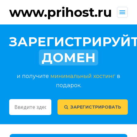
www.prihost.ru
menu
ЗАРЕГИСТРИРУЙ
ДОМЕН
и получите
минимальный хостинг
в
подарок.
ЗАРЕГИСТРИРОВАТЬ