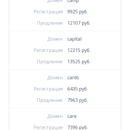
Домен
camp
Регистрация
9925 руб.
Продление
12107 руб.
Домен
capital
Регистрация
12215 руб.
Продление
13525 руб.
Домен
cards
Регистрация
6435 руб.
Продление
7963 руб.
Домен
care
Регистрация
7396 руб.