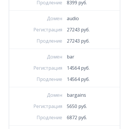
Продление
8399 руб.
Домен
audio
Регистрация
27243 руб.
Продление
27243 руб.
Домен
bar
Регистрация
14564 руб.
Продление
14564 руб.
Домен
bargains
Регистрация
5650 руб.
Продление
6872 руб.