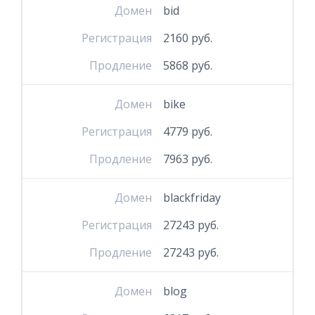
Домен
bid
Регистрация
2160 руб.
Продление
5868 руб.
Домен
bike
Регистрация
4779 руб.
Продление
7963 руб.
Домен
blackfriday
Регистрация
27243 руб.
Продление
27243 руб.
Домен
blog