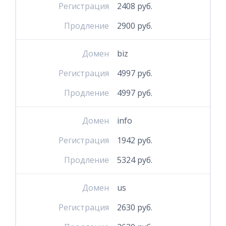
Регистрация
2408 руб.
Продление
2900 руб.
Домен
biz
Регистрация
4997 руб.
Продление
4997 руб.
Домен
info
Регистрация
1942 руб.
Продление
5324 руб.
Домен
us
Регистрация
2630 руб.