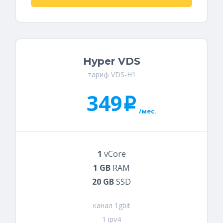
Hyper VDS
тариф VDS-H1
349
i
/мес.
1
vCore
1 GB
RAM
20 GB
SSD
канал 1gbit
1 ipv4