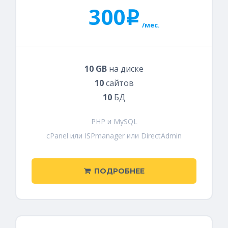
300
i
/мес.
10 GB
на диске
10
сайтов
10
БД
PHP и MySQL
cPanel или ISPmanager или DirectAdmin
ПОДРОБНЕЕ