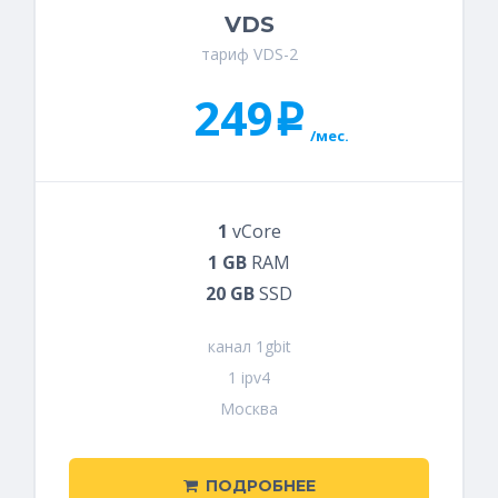
VDS
тариф VDS-2
249
i
/мес.
1
vCore
1 GB
RAM
20 GB
SSD
канал 1gbit
1 ipv4
Москва
ПОДРОБНЕЕ